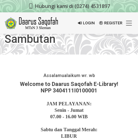
Hubungi kami di (0274) 4531897
LOGIN
REGISTER
Sambutan
Assalamualaikum wr. wb
Welcome to Daarus Saqofah E-Library!
NPP 3404111I0100001
JAM PELAYANAN:
Senin - Jumat
07.00 - 16.00 WIB
Sabtu dan Tanggal Merah:
LIBUR