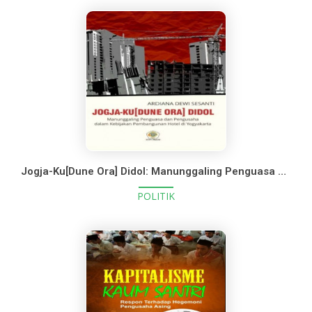
Jogja-Ku[Dune Ora] Didol: Manunggaling Penguasa dan Pengusaha dalam Kebijakan Pembangunan Hotel di Yogyakarta
POLITIK