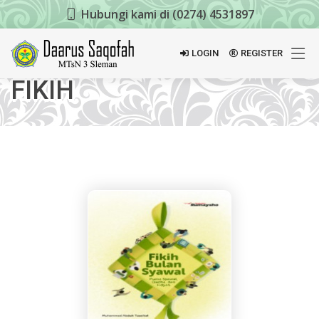
Hubungi kami di (0274) 4531897
LOGIN
REGISTER
FIKIH