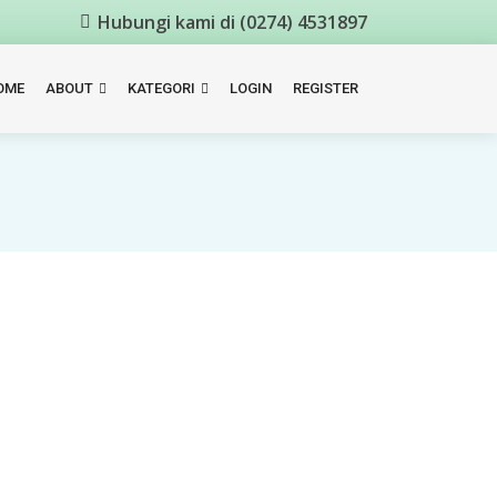
Hubungi kami di (0274) 4531897
OME
ABOUT
KATEGORI
LOGIN
REGISTER